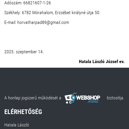
Adószám: 66821607-1-26
Székhely: 6782 Mórahalom, Erzsébet királyné útja 50.
E-mail: horvatharpad89@gmail.com
2025. szeptember 14.
Hatala László József ev.
A honlap jogszerű működését a
biztosítja.
ELÉRHETŐSÉG
Hatala László