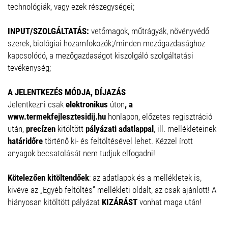
technológiák, vagy ezek részegységei;
INPUT/SZOLGÁLTATÁS:
vetőmagok, műtrágyák, növényvédő
szerek, biológiai hozamfokozók;/minden mezőgazdasághoz
kapcsolódó, a mezőgazdaságot kiszolgáló szolgáltatási
tevékenység;
A JELENTKEZÉS MÓDJA, DÍJAZÁS
Jelentkezni csak
elektronikus
úton
, a
www.termekfejlesztesidij.hu
honlapon, előzetes regisztráció
után,
precízen
kitöltött
pályázati adatlappal
, ill. mellékleteinek
határidőre
történő ki- és feltöltésével lehet. Kézzel írott
anyagok becsatolását nem tudjuk elfogadni!
Kötelezően kitöltendőek
: az adatlapok és a mellékletek is,
kivéve az „Egyéb feltöltés” mellékleti oldalt, az csak ajánlott! A
hiányosan kitöltött pályázat
KIZÁRÁST
vonhat maga után!