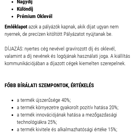
Nagydíj
Különdíj
Prémium Oklevél
Emléklapot
azok a pályázók kapnak, akik díjat ugyan nem
nyernek, de precízen kitöltött Pályázatot nyújtanak be.
DÍJAZÁS: nyertes cég nevével gravírozott díj és oklevél,
valamint a díj nevének és logójának használati joga. A kiállítás
kommunikációjában a díjazott cégek kiemelten szerepelnek.
FŐBB BÍRÁLATI SZEMPONTOK, ÉRTÉKELÉS
a termék újszerűsége 40%;
a termék környezetre gyakorolt pozitív hatása 20%;
a termék innovációjának hatása a mezőgazdasági
technológiákra 25%;
a termék kivitele és alkalmazhatósági értéke 15%;