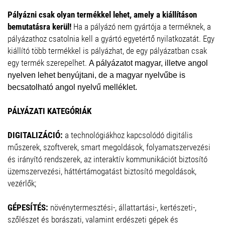
Pályázni csak olyan termékkel lehet, amely a kiállításon
bemutatásra kerül!
Ha a pályázó nem gyártója a terméknek, a
pályázathoz csatolnia kell a gyártó egyetértő nyilatkozatát. Egy
kiállító több termékkel is pályázhat, de egy pályázatban csak
egy termék szerepelhet.
A pályázatot magyar, illetve angol
nyelven lehet benyújtani, de a magyar nyelvűbe is
becsatolható angol nyelvű melléklet.
PÁLYÁZATI KATEGÓRIÁK
DIGITALIZÁCIÓ:
a technológiákhoz kapcsolódó digitális
műszerek, szoftverek, smart megoldások, folyamatszervezési
és irányító rendszerek, az interaktív kommunikációt biztosító
üzemszervezési, háttértámogatást biztosító megoldások,
vezérlők;
GÉPESÍTÉS:
növénytermesztési-, állattartási-, kertészeti-,
szőlészet és borászati, valamint erdészeti gépek és