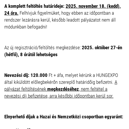
A komplett feltöltés határideje:
2025. november 18. (kedd),
24 óra.
Felhívjuk figyelmüket, hogy ebben az időpontban a
rendszer lezárásra kerül, később leadott pályázatot nem áll
módunkban befogadni!
Az új regisztráció/feltöltés megkezdése:
2025. október 27-én
(hétfő), 8 órától lehetséges
Nevezési díj: 120.000
Ft + áfa, melyet kérünk a HUNGEXPO
által kiküldött előlegbekérőn szereplő határidőig befizetni.
A
pályázat feltöltésének
megkezdéséhez
, nem feltétel a
nevezési díj befizetése, arra későbbi időpontban kerül sor.
Elnyerhető díjak a Hazai és Nemzetközi csoportban egyaránt: