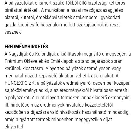
A pályázatokat elismert szakértőkből álló bizottság, kétkörös
bírálattal értékeli. A munkában a hazai mezőgazdaság jeles
oktatói, kutatói, érdekképviseletek szakemberei, gyakorlati
gazdálkodói és felhasználói mellett szakújságírók is részt
vesznek
EREDMÉNYHIRDETÉS
A Nagydíjak és Különdíjak a kiállítások megnyitó ünnepségén, a
Prémium Oklevelek és Emléklapok a stand bejárások során
kerülnek kiosztásra. A nyertes pályázók személyesen vagy
meghatalmazott képviselőjük útján vehetik át a díjakat. A
HUNGEXPO Zrt. a pályázatok eredményeiről december közepén
sajtóközleményt ad ki, s az eredményekről hivatalosan értesíti
a pályázókat. A díjat elnyert terméken, annak kísérő okmányain,
ill. hirdetésein az eredmények hivatalos közzétételétől
kezdődően a díjazásra való hivatkozás használható mindaddig,
amíg a gyártott termék mindenben megegyezik a díjat
elnyerttel.