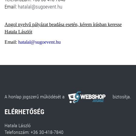
Email:
hatalal@sugoevent.hu
Angol nyelvű pályázat beadása esetén, kérem írásban keresse
Hatala Lászlót
Email:
hatalal@sugoevent.hu
A honlap jogszerű működését a
biztosítja.
ELÉRHETŐSÉG
Hatala László
Telefonszám: +36 30-418-7840