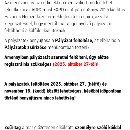
Az idei évben is az eddigiekben megszokott módon lehet
jelentkezni az AGROmashEXPO és AgrárgépShow 2026 kiállítás
Hazai és Nemzetközi Termékfejlesztési díjaira, azzal a
kiegészítéssel, hogy idéntől már angol nyelvű pályázat is
feltölthető a külföldi kiállítóknak.
A pályázatok benyújtása a
Pályázat feltöltése,
az elbírálás a
Pályázatok zsűrizése
menüpontban történik.
Amennyiben pályázatát szeretné feltölteni, úgy előtte
regisztrálnia szükséges
(2025. október 27-től)
!
A pályázatok feltöltése 2025. október 27. (hétfő) és
november 18. (kedd) között lehetséges, későbbi időpontban
történő benyújtásra nincs lehetőség!
Zsűritag
a már előzetesen elküldött,
személyre szóló kóddal