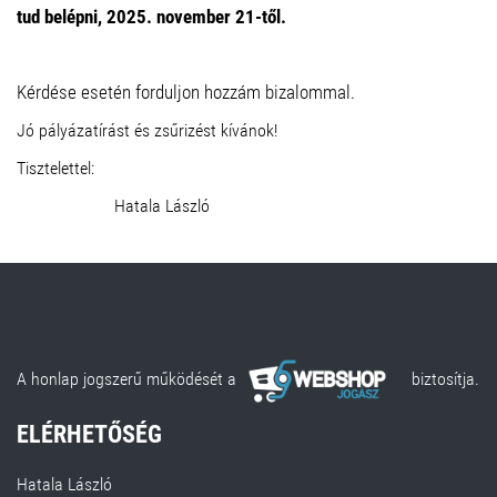
tud belépni, 2025. november 21-től.
Kérdése esetén forduljon hozzám bizalommal.
Jó pályázatírást és zsűrizést kívánok!
Tisztelettel:
Hatala László
A honlap jogszerű működését a
biztosítja.
ELÉRHETŐSÉG
Hatala László